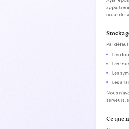
Ayla repos
appartienn
cœur de s
Stockage
Par défaut
Les don
Les jou
Les sym
Les ana
Nous n'avo
serveurs, 
Ce que n