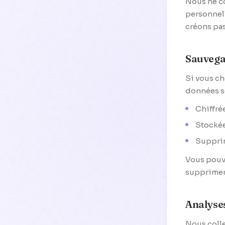
Nous ne co
personnell
créons pas
Sauvega
Si vous ch
données se
Chiffré
Stockée
Supprim
Vous pouve
supprimer
Analyses
Nous colle