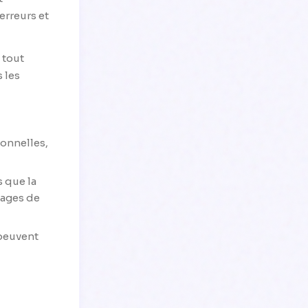
erreurs et
 tout
 les
onnelles,
s que la
ntages de
 peuvent