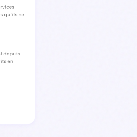
ervices
s qu'ils ne
nt depuis
its en