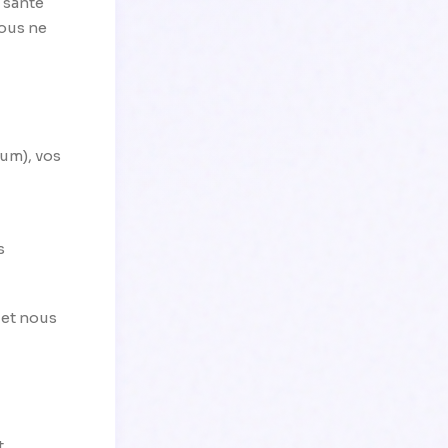
 santé
nous ne
um), vos
s
 et nous
t