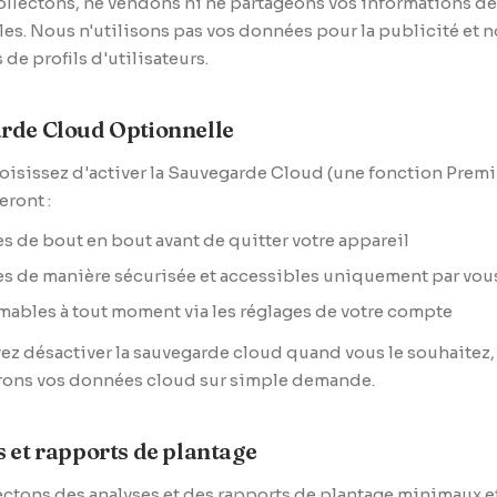
llectons, ne vendons ni ne partageons vos informations de
es. Nous n'utilisons pas vos données pour la publicité et 
 de profils d'utilisateurs.
rde Cloud Optionnelle
oisissez d'activer la Sauvegarde Cloud (une fonction Premi
ront :
es de bout en bout avant de quitter votre appareil
s de manière sécurisée et accessibles uniquement par vou
ables à tout moment via les réglages de votre compte
z désactiver la sauvegarde cloud quand vous le souhaitez,
ons vos données cloud sur simple demande.
 et rapports de plantage
ctons des analyses et des rapports de plantage minimaux e