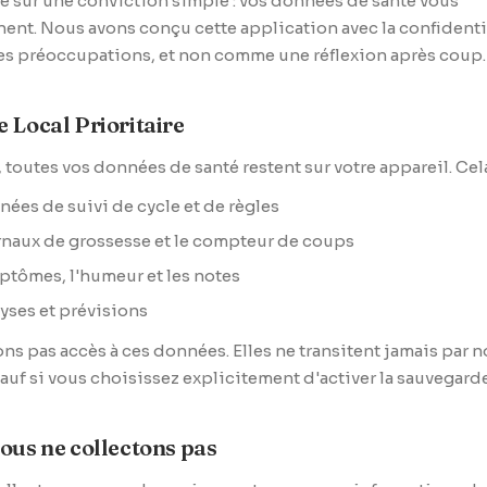
e sur une conviction simple : vos données de santé vous
ent. Nous avons conçu cette application avec la confidenti
es préoccupations, et non comme une réflexion après coup.
 Local Prioritaire
, toutes vos données de santé restent sur votre appareil. Cela
nées de suivi de cycle et de règles
rnaux de grossesse et le compteur de coups
ptômes, l'humeur et les notes
lyses et prévisions
ns pas accès à ces données. Elles ne transitent jamais par n
sauf si vous choisissez explicitement d'activer la sauvegard
ous ne collectons pas