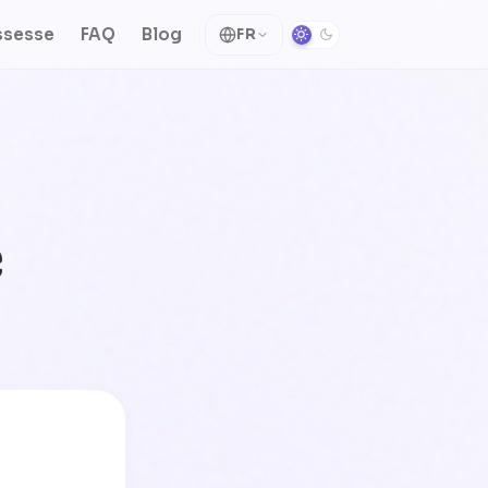
ssesse
FAQ
Blog
FR
é