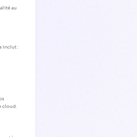
alité au
 inclut :
os
e cloud.