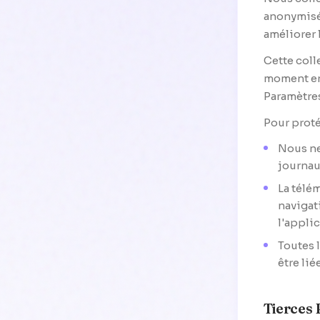
anonymisés
améliorer 
Cette coll
moment en 
Paramètre
Pour proté
Nous ne
journau
La télé
navigati
l'applic
Toutes 
être li
Tierces 