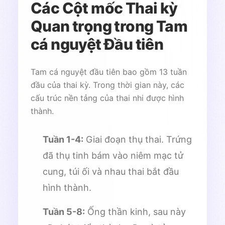
Các Cột mốc Thai kỳ
Quan trọng trong Tam
cá nguyệt Đầu tiên
Tam cá nguyệt đầu tiên bao gồm 13 tuần
đầu của thai kỳ. Trong thời gian này, các
cấu trúc nền tảng của thai nhi được hình
thành.
Tuần 1-4:
Giai đoạn thụ thai. Trứng
đã thụ tinh bám vào niêm mạc tử
cung, túi ối và nhau thai bắt đầu
hình thành.
Tuần 5-8:
Ống thần kinh, sau này