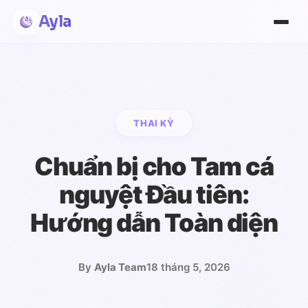
Ayla
THAI KỲ
Chuẩn bị cho Tam cá
nguyệt Đầu tiên:
Hướng dẫn Toàn diện
By
Ayla Team
18 tháng 5, 2026