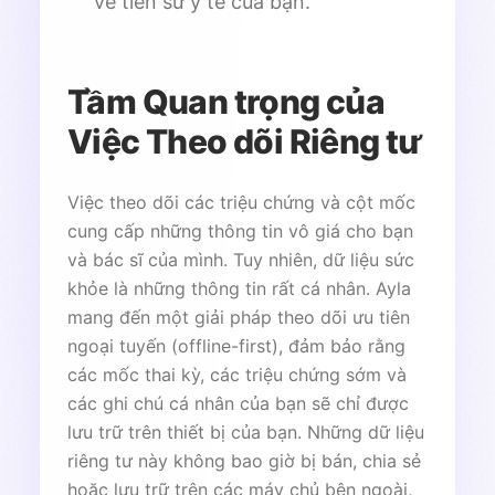
về tiền sử y tế của bạn.
Tầm Quan trọng của
Việc Theo dõi Riêng tư
Việc theo dõi các triệu chứng và cột mốc
cung cấp những thông tin vô giá cho bạn
và bác sĩ của mình. Tuy nhiên, dữ liệu sức
khỏe là những thông tin rất cá nhân. Ayla
mang đến một giải pháp theo dõi ưu tiên
ngoại tuyến (offline-first), đảm bảo rằng
các mốc thai kỳ, các triệu chứng sớm và
các ghi chú cá nhân của bạn sẽ chỉ được
lưu trữ trên thiết bị của bạn. Những dữ liệu
riêng tư này không bao giờ bị bán, chia sẻ
hoặc lưu trữ trên các máy chủ bên ngoài,