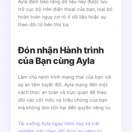
Ayla đảm bảo rằng dữ liệu này được lưu
trữ cục bộ trên điện thoại của bạn, loại bỏ
hoàn toàn nguy cơ rò rỉ dữ liệu hoặc sự
theo dõi từ bên thứ ba.
Đón nhận Hành trình
của Bạn cùng Ayla
Làm chủ hành trình mang thai của bạn với
sự an tâm tuyệt đối. Ayla mang đến một
cách thức an toàn và trực quan để theo
dõi các cột mốc và triệu chứng của bạn
mà không làm tổn hại đến quyền riêng tư.
Tải xuống Ayla ngay hôm nay và trải
nghiệm việc theo dõi thực sự riêng tư
.