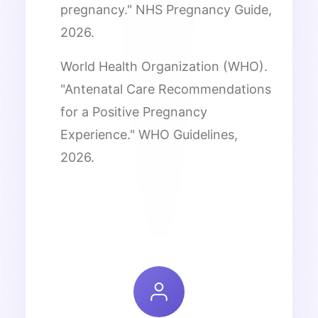
pregnancy." NHS Pregnancy Guide,
2026.
World Health Organization (WHO).
"Antenatal Care Recommendations
for a Positive Pregnancy
Experience." WHO Guidelines,
2026.