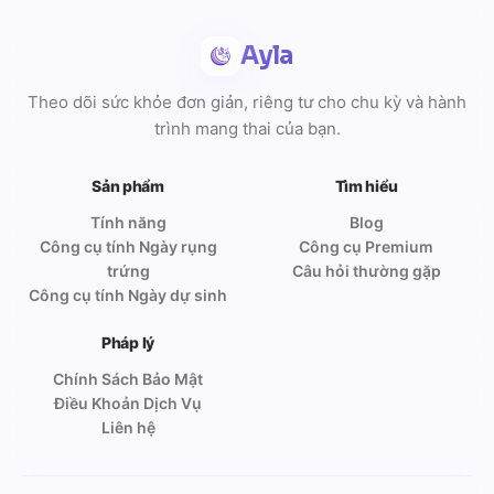
Ayla
Theo dõi sức khỏe đơn giản, riêng tư cho chu kỳ và hành
trình mang thai của bạn.
Sản phẩm
Tìm hiểu
Tính năng
Blog
Công cụ tính Ngày rụng
Công cụ Premium
trứng
Câu hỏi thường gặp
Công cụ tính Ngày dự sinh
Pháp lý
Chính Sách Bảo Mật
Điều Khoản Dịch Vụ
Liên hệ