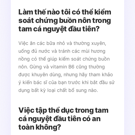
Làm thế nào tôi có thể kiểm
soát chứng buồn nôn trong
tam cá nguyệt đầu tiên?
Việc ăn các bữa nhỏ và thường xuyên,
uống đủ nước và tránh các mùi hương
nồng có thể giúp kiểm soát chứng buồn
nôn. Gừng và vitamin B6 cũng thường
được khuyên dùng, nhưng hãy tham khảo
ý kiến bác sĩ của bạn trước khi bắt đầu sử
dụng bất kỳ loại chất bổ sung nào.
Việc tập thể dục trong tam
cá nguyệt đầu tiên có an
toàn không?