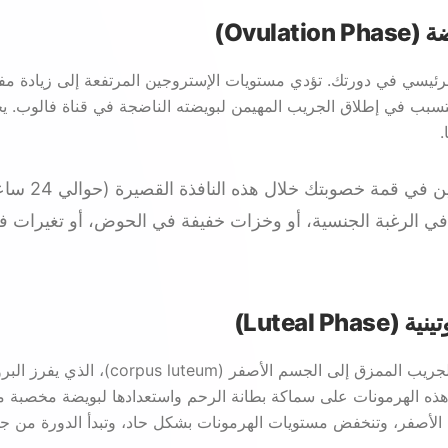
لرئيسي في دورتك. تؤدي مستويات الإستروجين المرتفعة إلى زيادة مف
 (LH)، مما يتسبب في إطلاق الجريب المهيمن لبويضته الناضجة في قناة فالوب.
.
تكونين في قمة خصوبتك
في الرغبة الجنسية، أو وخزات خفيفة في الحوض، أو تغيرات ف
بعد الإباضة، يتحول الجريب الممزق إلى الجسم الأص
هذه الهرمونات على سماكة بطانة الرحم واستعدادها لبويضة مخصبة مح
لأصفر، وتنخفض مستويات الهرمونات بشكل حاد، وتبدأ الدورة من جد