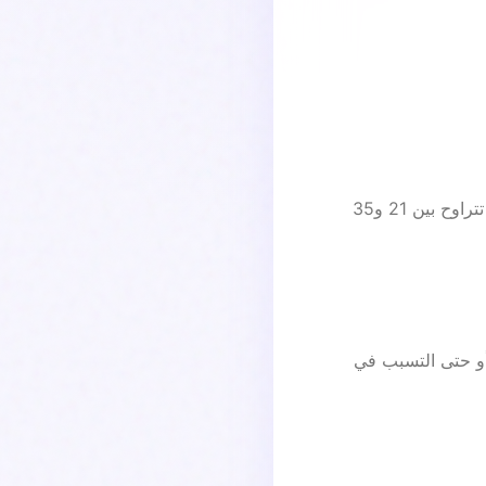
على الرغم من أن 28 يومًا غالبًا ما يشار إليها كـ "متوسط"، إلا أن معظم الدورات الصحية تتراوح بين 21 و35
 أو حتى التسبب في