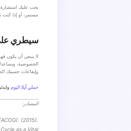
مستمر، أو إذا كنت تع
سيطري على صح
لا ينبغي أن يكون
الخصوصية، ويساعدك ع
وإيقاعات جسمك الط
حملي آيلا اليوم
وابدئ
المصادر:
(ACOG). (2015).
Cycle as a Vital