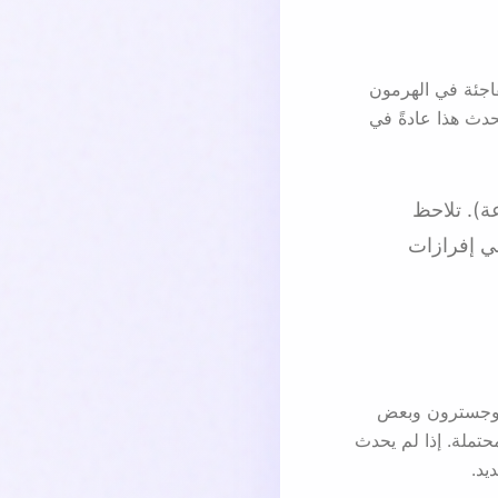
اجئة في الهرمون
 يحدث هذا عادةً في
 خلال هذه النافذة القصيرة (حوالي 24 ساعة). تلاحظ
ي إفرازات
فر (corpus luteum)، الذي يفرز البروجسترون وبعض
تملة. إذا لم يحدث
يد.