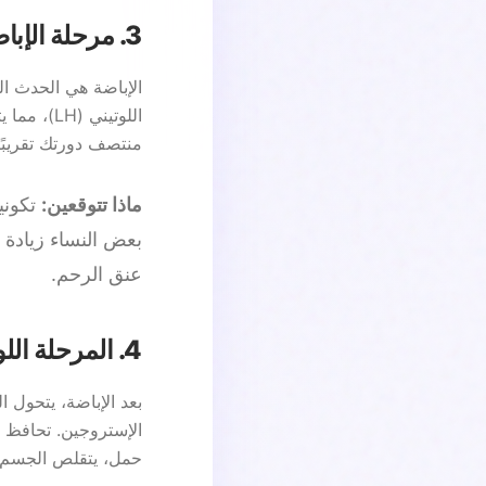
3. مرحلة الإباضة (Ovulation Phase)
الإباضة هي الحدث ا
اللوتيني
منتصف دورتك تقريبًا
ماذا تتوقعين:
بعض النساء زيادة 
عنق الرحم.
4. المرحلة اللوتينية (Luteal Phase)
الإستروجين. تحافظ 
حمل، يتقلص الجسم ا