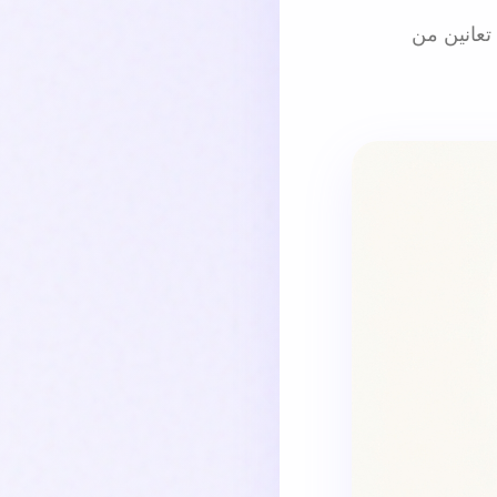
 غالبًا بمتلازمة ما قبل الحيض (PMS). قد تعانين من