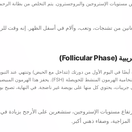
ض مستويات الإستروجين والبروجسترون. يتم التخلص من بطانة الرحم 
انين من تشنجات، وتعب، وآلام في أسفل الظهر. إنه وقت للراح
ة أيضًا في اليوم الأول من دورتك (تتداخل مع الحيض) وتنتهي عند التبو
الوقت، تفرز الغدة النخامية الهرمون المنشط للحويصلة (FSH). يحف
ريبات، يحتوي كل منها على بويضة غير ناضجة. في النهاية، تصبح بو
تفاع مستويات الإستروجين، ستشعرين على الأرجح بزيادة في 
لمزاجية، وصفاء ذهني أكبر.